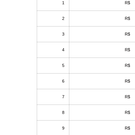
1
R
2
R$
3
R$
4
R$ 
5
R$ 
6
R$ 
7
R$ 
8
R$ 
9
R$ 